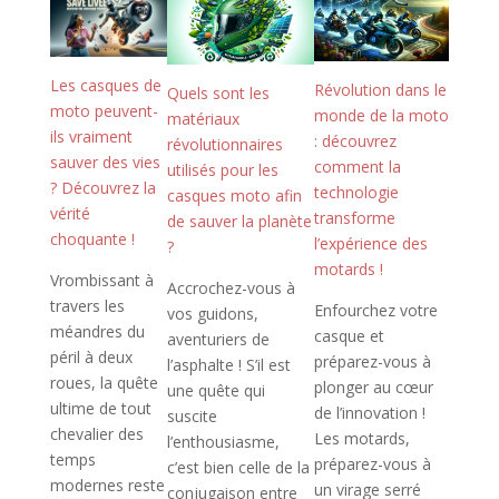
Les casques de
Révolution dans le
Quels sont les
moto peuvent-
monde de la moto
matériaux
ils vraiment
: découvrez
révolutionnaires
sauver des vies
comment la
utilisés pour les
? Découvrez la
technologie
casques moto afin
vérité
transforme
de sauver la planète
choquante !
l’expérience des
?
motards !
Vrombissant à
Accrochez-vous à
travers les
Enfourchez votre
vos guidons,
méandres du
casque et
aventuriers de
péril à deux
préparez-vous à
l’asphalte ! S’il est
roues, la quête
plonger au cœur
une quête qui
ultime de tout
de l’innovation !
suscite
chevalier des
Les motards,
l’enthousiasme,
temps
préparez-vous à
c’est bien celle de la
modernes reste
un virage serré
conjugaison entre