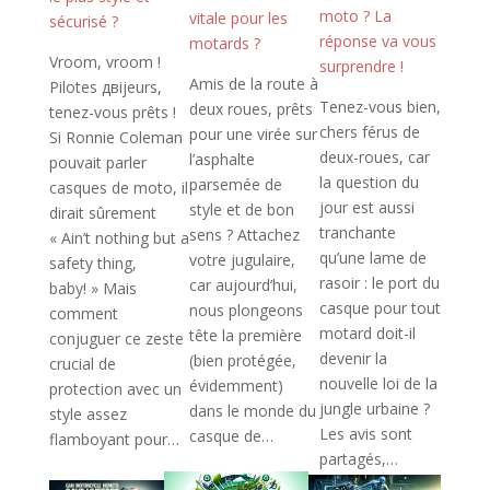
moto ? La
vitale pour les
sécurisé ?
réponse va vous
motards ?
Vroom, vroom !
surprendre !
Amis de la route à
Pilotes двijeurs,
Tenez-vous bien,
deux roues, prêts
tenez-vous prêts !
chers férus de
pour une virée sur
Si Ronnie Coleman
deux-roues, car
l’asphalte
pouvait parler
la question du
parsemée de
casques de moto, il
jour est aussi
style et de bon
dirait sûrement
tranchante
sens ? Attachez
« Ain’t nothing but a
qu’une lame de
votre jugulaire,
safety thing,
rasoir : le port du
car aujourd’hui,
baby! » Mais
casque pour tout
nous plongeons
comment
motard doit-il
tête la première
conjuguer ce zeste
devenir la
(bien protégée,
crucial de
nouvelle loi de la
évidemment)
protection avec un
jungle urbaine ?
dans le monde du
style assez
Les avis sont
casque de…
flamboyant pour…
partagés,…