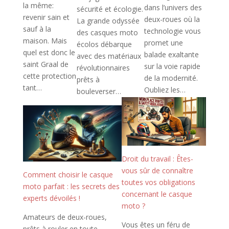
la même:
dans l’univers des
sécurité et écologie.
revenir sain et
deux-roues où la
La grande odyssée
sauf à la
technologie vous
des casques moto
maison. Mais
promet une
écolos débarque
quel est donc le
balade exaltante
avec des matériaux
saint Graal de
sur la voie rapide
révolutionnaires
cette protection
de la modernité.
prêts à
tant…
Oubliez les…
bouleverser…
Droit du travail : Êtes-
vous sûr de connaître
Comment choisir le casque
toutes vos obligations
moto parfait : les secrets des
concernant le casque
experts dévoilés !
moto ?
Amateurs de deux-roues,
Vous êtes un féru de
prêts à rouler en toute