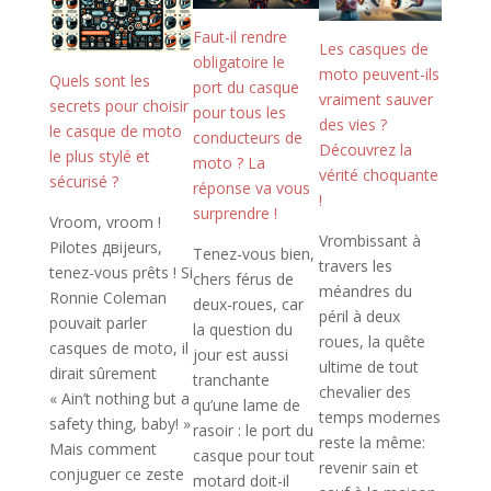
Faut-il rendre
Les casques de
obligatoire le
moto peuvent-ils
Quels sont les
port du casque
vraiment sauver
secrets pour choisir
pour tous les
des vies ?
le casque de moto
conducteurs de
Découvrez la
le plus stylé et
moto ? La
vérité choquante
sécurisé ?
réponse va vous
!
surprendre !
Vroom, vroom !
Vrombissant à
Pilotes двijeurs,
Tenez-vous bien,
travers les
tenez-vous prêts ! Si
chers férus de
méandres du
Ronnie Coleman
deux-roues, car
péril à deux
pouvait parler
la question du
roues, la quête
casques de moto, il
jour est aussi
ultime de tout
dirait sûrement
tranchante
chevalier des
« Ain’t nothing but a
qu’une lame de
temps modernes
safety thing, baby! »
rasoir : le port du
reste la même:
Mais comment
casque pour tout
revenir sain et
conjuguer ce zeste
motard doit-il