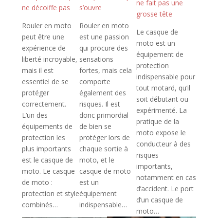
ne fait pas une
s’ouvre
ne décoiffe pas
grosse tête
Rouler en moto
Rouler en moto
Le casque de
est une passion
peut être une
moto est un
qui procure des
expérience de
équipement de
sensations
liberté incroyable,
protection
fortes, mais cela
mais il est
indispensable pour
comporte
essentiel de se
tout motard, qu’il
également des
protéger
soit débutant ou
risques. Il est
correctement.
expérimenté. La
donc primordial
L’un des
pratique de la
de bien se
équipements de
moto expose le
protéger lors de
protection les
conducteur à des
chaque sortie à
plus importants
risques
moto, et le
est le casque de
importants,
casque de moto
moto. Le casque
notamment en cas
est un
de moto :
d’accident. Le port
équipement
protection et style
d’un casque de
indispensable…
combinés…
moto…