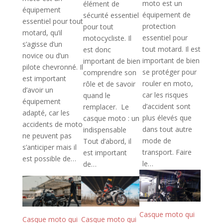
moto est un
élément de
équipement
équipement de
sécurité essentiel
essentiel pour tout
protection
pour tout
motard, qu’il
essentiel pour
motocycliste. Il
s’agisse d’un
tout motard. Il est
est donc
novice ou d’un
important de bien
important de bien
pilote chevronné. Il
se protéger pour
comprendre son
est important
rouler en moto,
rôle et de savoir
d’avoir un
car les risques
quand le
équipement
d’accident sont
remplacer. Le
adapté, car les
plus élevés que
casque moto : un
accidents de moto
dans tout autre
indispensable
ne peuvent pas
mode de
Tout d’abord, il
s’anticiper mais il
transport. Faire
est important
est possible de…
le…
de…
Casque moto qui
Casque moto qui
Casque moto qui